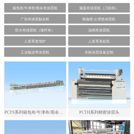
箱包布/牛津布/雨伞布涂层机
篷盖布涂层机（刀刮布）
广告布涂层贴合机
瑜伽垫/止滑垫涂层机
防火布涂层机（玻纤布）
油画布涂层机
人造革发泡炉
人造革表处机
工业输送带涂层机
非标涂层设备定制
PCTS系列箱包布/牛津布/雨伞布涂层机
PCTH系列精密涂层头