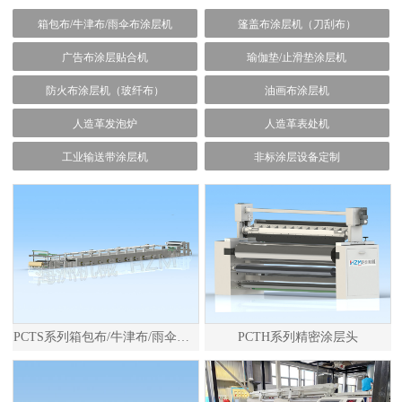
箱包布/牛津布/雨伞布涂层机
篷盖布涂层机（刀刮布）
广告布涂层贴合机
瑜伽垫/止滑垫涂层机
防火布涂层机（玻纤布）
油画布涂层机
人造革发泡炉
人造革表处机
工业输送带涂层机
非标涂层设备定制
PCTS系列箱包布/牛津布/雨伞布涂层机
PCTH系列精密涂层头