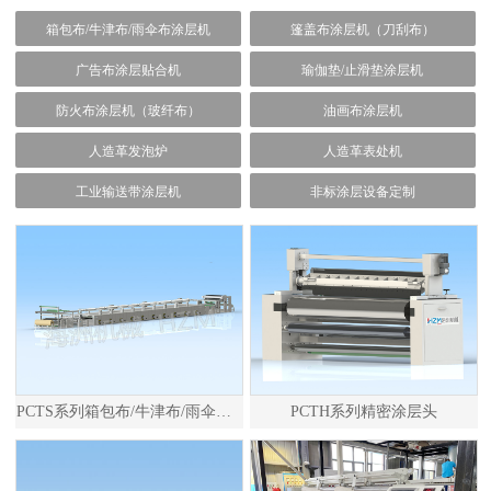
箱包布/牛津布/雨伞布涂层机
篷盖布涂层机（刀刮布）
广告布涂层贴合机
瑜伽垫/止滑垫涂层机
防火布涂层机（玻纤布）
油画布涂层机
人造革发泡炉
人造革表处机
工业输送带涂层机
非标涂层设备定制
PCTS系列箱包布/牛津布/雨伞布涂层机
PCTH系列精密涂层头